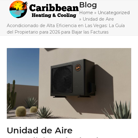
Skip
Blog
Open
Close
to
Home
»
Uncategorized
mobile
mobile
content
»
Unidad de Aire
menu
menu
Acondicionado de Alta Eficiencia en Las Vegas: La Guía
del Propietario para 2026 para Bajar las Facturas
Unidad de Aire