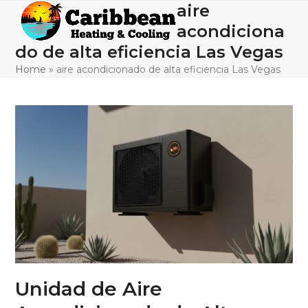
Skip
aire
Open
Close
to
acondiciona
mobile
mobile
content
do de alta eficiencia Las Vegas
menu
menu
Home
»
aire acondicionado de alta eficiencia Las Vegas
Unidad de Aire