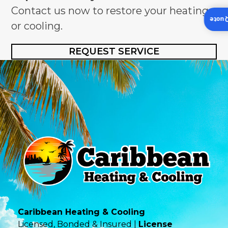
Contact us now to restore your heating
Insta
or cooling.
REQUEST SERVICE
Caribbean Heating & Cooling
Licensed, Bonded & Insured |
License