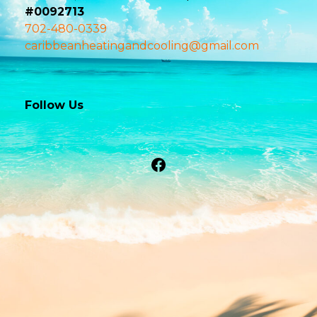
#0092713
702-480-0339
caribbeanheatingandcooling@gmail.com
Follow Us
Facebook