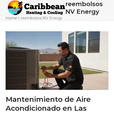
Skip
reembolsos
Open
Close
to
NV Energy
mobile
mobile
content
Home
»
reembolsos NV Energy
menu
menu
Mantenimiento de Aire
Acondicionado en Las