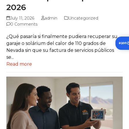
2026
July 11, 2026
admin
Uncategorized
0 Comments
¿Qué pasaría si finalmente pudiera recuperar su
garaje o solárium del calor de 110 grados de
Insta
Nevada sin que su factura de servicios públicos
se...
Read more