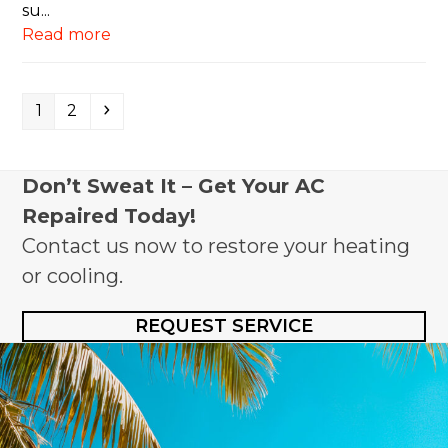
su...
Read more
Page
Page
Next
1
2
Don’t Sweat It – Get Your AC
Repaired Today!
Contact us now to restore your heating
or cooling.
REQUEST SERVICE