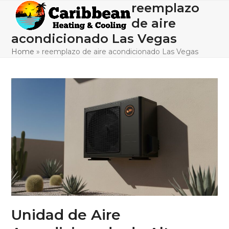
Skip
reemplazo
Open
Close
to
de aire
mobile
mobile
content
acondicionado Las Vegas
menu
menu
Home
»
reemplazo de aire acondicionado Las Vegas
Unidad de Aire