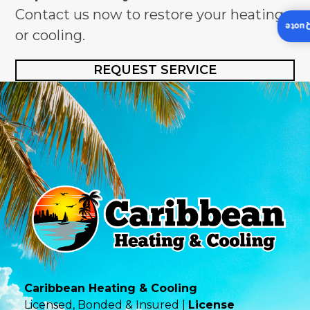
Contact us now to restore your heating
Insta
or cooling.
REQUEST SERVICE
Caribbean Heating & Cooling
Licensed, Bonded & Insured |
License