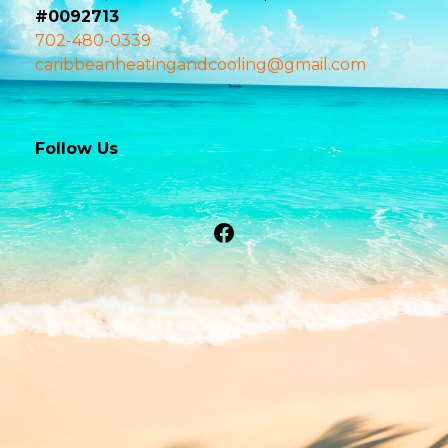
#0092713
702-480-0339
caribbeanheatingandcooling@gmail.com
Follow Us
Facebook