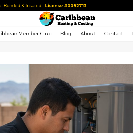
d, Bonded & Insured |
License #0092713
ribbean Member Club
Blog
About
Contact