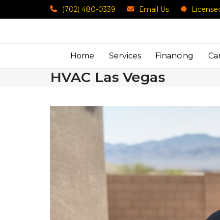
Skip
(702) 480-0339
Email Us
License
to
content
Home
Services
Financing
Ca
HVAC Las Vegas