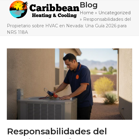
Skip
Blog
Open
Close
to
Home
»
Uncategorized
mobile
mobile
content
»
Responsabilidades del
menu
menu
Propietario sobre HVAC en Nevada: Una Guía 2026 para
NRS 118A
Responsabilidades del