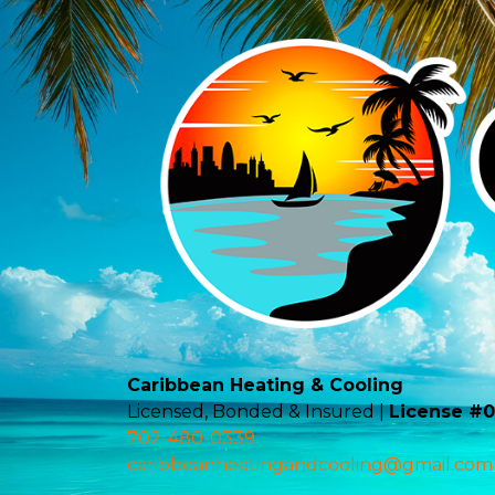
Caribbean Heating & Cooling
Licensed, Bonded & Insured |
License #
702-480-0339
caribbeanheatingandcooling@gmail.com