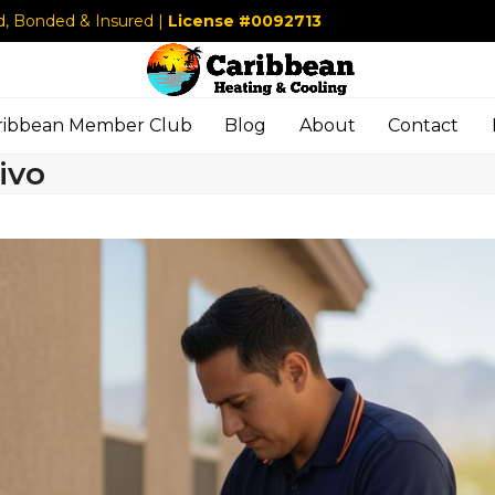
d, Bonded & Insured |
License #0092713
ribbean Member Club
Blog
About
Contact
ivo