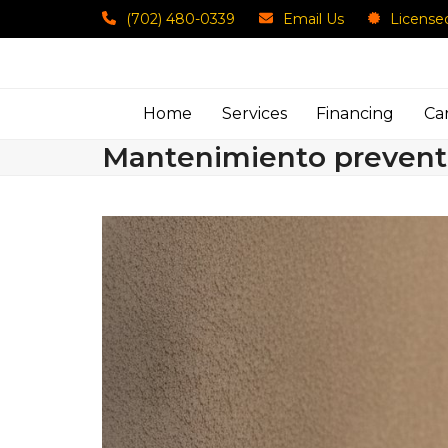
Skip
(702) 480-0339
Email Us
License
to
content
Home
Services
Financing
Ca
Mantenimiento prevent