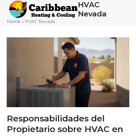
Skip
HVAC
Open
Close
to
Nevada
mobile
mobile
content
Home
»
HVAC Nevada
menu
menu
Responsabilidades del
Propietario sobre HVAC en