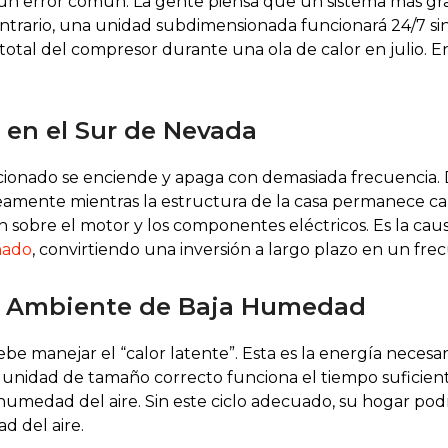
n error común. La gente piensa que un sistema más gran
 contrario, una unidad subdimensionada funcionará 24/7 s
otal del compresor durante una ola de calor en julio. E
o en el Sur de Nevada
dicionado se enciende y apaga con demasiada frecuencia
amente mientras la estructura de la casa permanece calie
 sobre el motor y los componentes eléctricos. Es la causa
onado
, convirtiendo una inversión a largo plazo en un fr
n Ambiente de Baja Humedad
ebe manejar el “calor latente”. Esta es la energía neces
na unidad de tamaño correcto funciona el tiempo suficie
humedad del aire. Sin este ciclo adecuado, su hogar podr
d del aire.