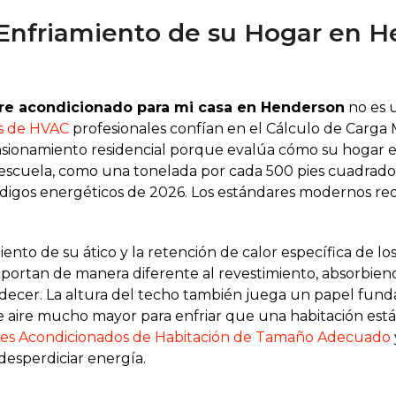
 Enfriamiento de su Hogar en H
re acondicionado para mi casa en Henderson
no es u
as de HVAC
profesionales confían en el Cálculo de Carga
nsionamiento residencial porque evalúa cómo su hogar esp
ieja escuela, como una tonelada por cada 500 pies cuadra
códigos energéticos de 2026. Los estándares modernos 
miento de su ático y la retención de calor específica de l
portan de manera diferente al revestimiento, absorbiend
rdecer. La altura del techo también juega un papel fun
aire mucho mayor para enfriar que una habitación estánd
res Acondicionados de Habitación de Tamaño Adecuado
desperdiciar energía.