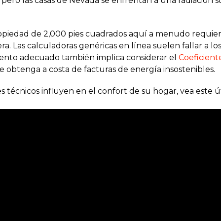
pero las casas de Nevada se enfrentan a una radiación 
ropiedad de 2,000 pies cuadrados aquí a menudo requiere
. Las calculadoras genéricas en línea suelen fallar a lo
iento adecuado también implica considerar el
Coeficient
 obtenga a costa de facturas de energía insostenibles.
écnicos influyen en el confort de su hogar, vea este úti