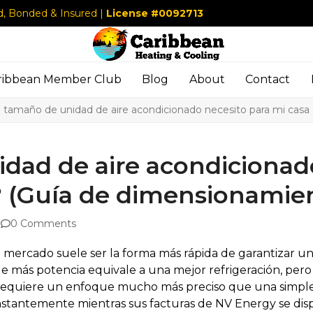
d, Bonded & Insured |
License #0092713
ribbean Member Club
Blog
About
Contact
 tamaño de unidad de aire acondicionado necesito para mi cas
dad de aire acondicionado
 (Guía de dimensionamie
0 Comments
l mercado suele ser la forma más rápida de garantizar u
 más potencia equivale a una mejor refrigeración, per
requiere un enfoque mucho más preciso que una simple
nstantemente mientras sus facturas de NV Energy se disp