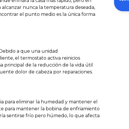
Inst
de enfriará la casa más rápido, pero en
in alcanzar nunca la temperatura deseada,
ncontrar el punto medio es la única forma
. Debido a que una unidad
nte, el termostato activa reinicios
 principal de la reducción de la vida útil
ecuente dolor de cabeza por reparaciones.
aria para eliminar la humedad y mantener el
nte para mantener la bobina de enfriamiento
ía sentirse frío pero húmedo, lo que afecta