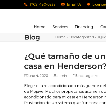
Skip
(702) 480-0339
Email Us
License
to
content
Home
Services
Financing
Ca
Blog
Home
»
Uncategorized
»
¿Qué
¿Qué tamaño de uni
casa en Henderson?
June 4, 2026
admin
Uncategorized
Elegir el aire acondicionado más grande de
de Mojave. Muchos propietarios asumen que
acondicionado para mi casa en Henderson 
frustración de un sistema que funciona co