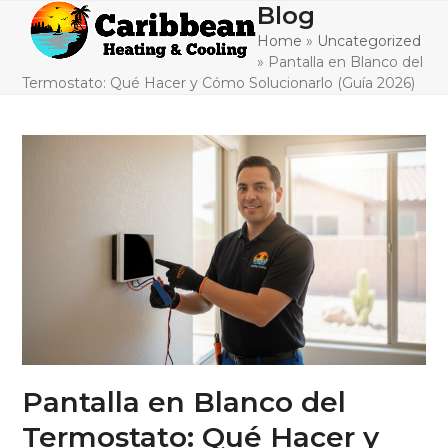
Skip
Blog
Open
Close
to
Home
»
Uncategorized
mobile
mobile
content
»
Pantalla en Blanco del
menu
menu
Termostato: Qué Hacer y Cómo Solucionarlo (Guía 2026)
Pantalla en Blanco del
Termostato: Qué Hacer y