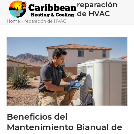
Skip
reparación
Open
Close
to
de HVAC
mobile
mobile
content
Home
»
reparación de HVAC
menu
menu
Beneficios del
Mantenimiento Bianual de