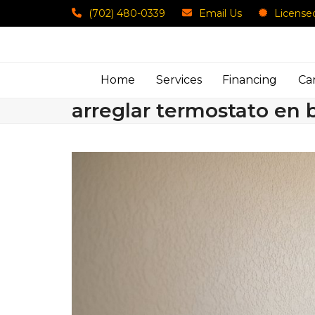
Skip
(702) 480-0339
Email Us
License
to
content
Home
Services
Financing
Ca
arreglar termostato en 