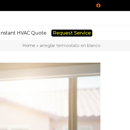
Facebook
Instant HVAC Quote
Request Service
Home
»
arreglar termostato en blanco