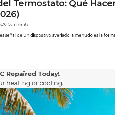
 del Termostato: Qué Hace
2026)
0 Comments
es señal de un dispositivo averiado; a menudo es la fo
AC Repaired Today!
r heating or cooling.