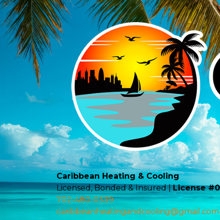
Caribbean Heating & Cooling
Licensed, Bonded & Insured |
License #
702-480-0339
caribbeanheatingandcooling@gmail.com