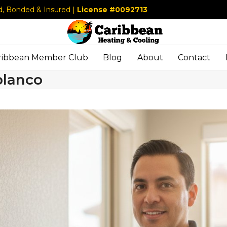
d, Bonded & Insured |
License #0092713
ribbean Member Club
Blog
About
Contact
blanco