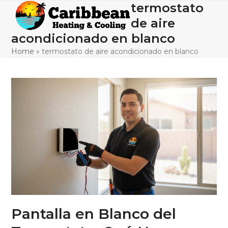
Skip
termostato
Open
Close
to
de aire
mobile
mobile
content
acondicionado en blanco
menu
menu
Home
»
termostato de aire acondicionado en blanco
Pantalla en Blanco del