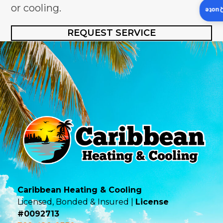
or cooling.
Insta
REQUEST SERVICE
Caribbean Heating & Cooling
Licensed, Bonded & Insured |
License
#0092713