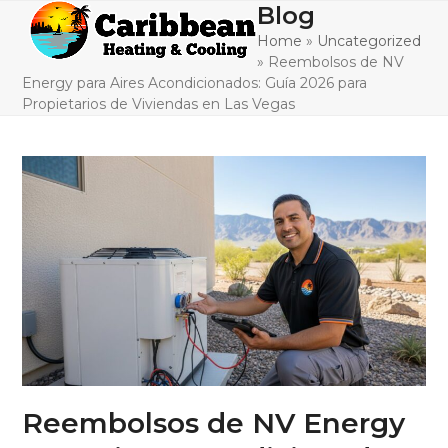
Skip
Blog
Open
Close
to
Home
»
Uncategorized
mobile
mobile
content
»
Reembolsos de NV
menu
menu
Energy para Aires Acondicionados: Guía 2026 para
Propietarios de Viviendas en Las Vegas
Reembolsos de NV Energy