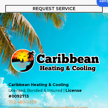
Insta
REQUEST SERVICE
Caribbean Heating & Cooling
Licensed, Bonded & Insured |
License
#0092713
702-480-0339
caribbeanheatingandcooling@gmail.com