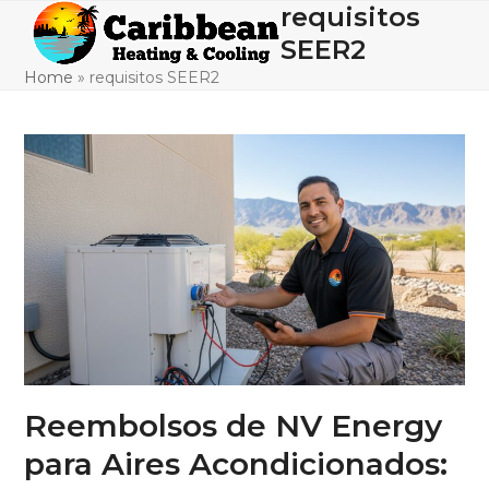
Skip
requisitos
Open
Close
to
SEER2
mobile
mobile
content
Home
»
requisitos SEER2
menu
menu
Reembolsos de NV Energy
para Aires Acondicionados: