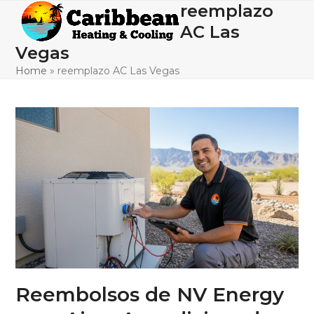
Skip
reemplazo
Open
Close
to
AC Las
mobile
mobile
content
Vegas
menu
menu
Home
»
reemplazo AC Las Vegas
Reembolsos de NV Energy