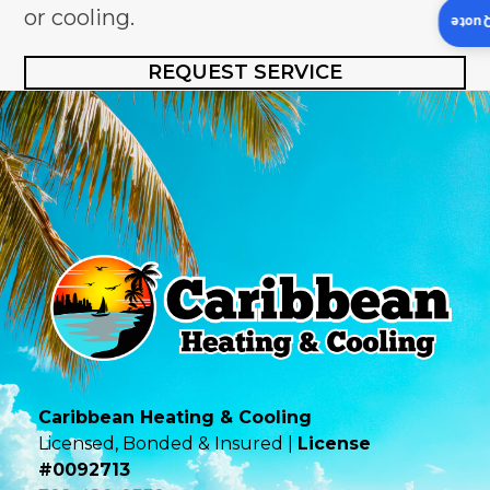
or cooling.
Insta
REQUEST SERVICE
Caribbean Heating & Cooling
Licensed, Bonded & Insured |
License
#0092713