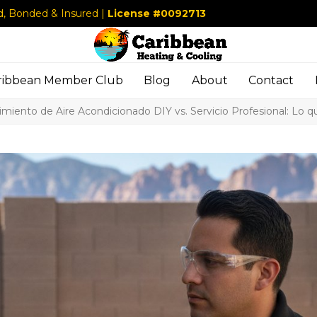
d, Bonded & Insured |
License #0092713
ribbean Member Club
Blog
About
Contact
miento de Aire Acondicionado DIY vs. Servicio Profesional: Lo 