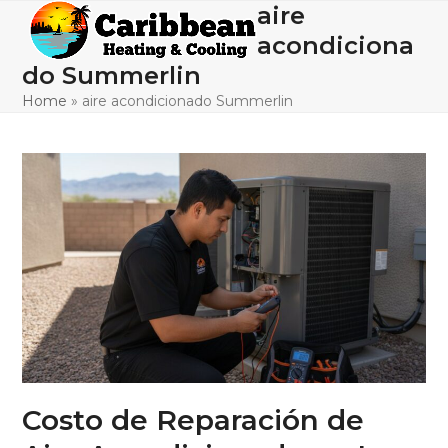
Skip
aire
Open
Close
to
acondiciona
mobile
mobile
content
do Summerlin
menu
menu
Home
»
aire acondicionado Summerlin
Costo de Reparación de