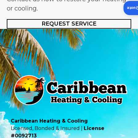
or cooling.
Insta
REQUEST SERVICE
Caribbean Heating & Cooling
Licensed, Bonded & Insured |
License
#0092713