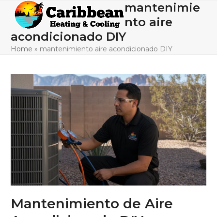
Skip
mantenimie
Open
Close
to
nto aire
mobile
mobile
content
acondicionado DIY
menu
menu
Home
»
mantenimiento aire acondicionado DIY
Mantenimiento de Aire