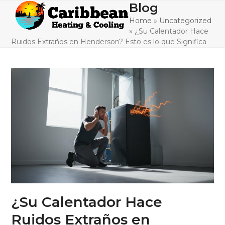
Skip
Blog
Open
Close
to
Home
»
Uncategorized
mobile
mobile
content
»
¿Su Calentador Hace
menu
menu
Ruidos Extraños en Henderson? Esto es lo que Significa
¿Su Calentador Hace
Ruidos Extraños en