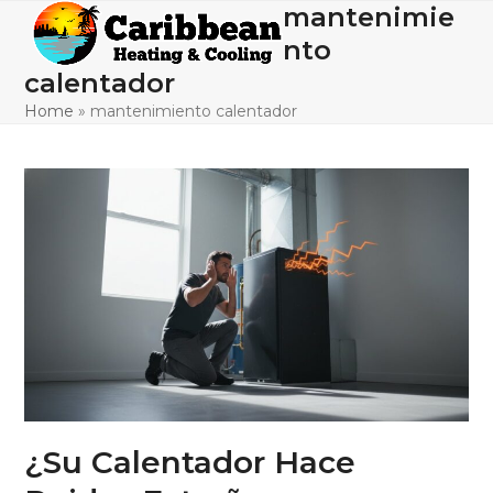
Skip
mantenimie
Open
Close
to
nto
mobile
mobile
content
calentador
menu
menu
Home
»
mantenimiento calentador
¿Su Calentador Hace