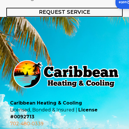
Insta
REQUEST SERVICE
Caribbean Heating & Cooling
Licensed, Bonded & Insured |
License
#0092713
702-480-0339