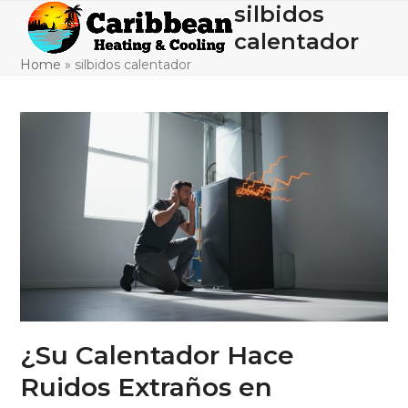
Skip
silbidos
Open
Close
to
calentador
mobile
mobile
content
Home
»
silbidos calentador
menu
menu
¿Su Calentador Hace
Ruidos Extraños en