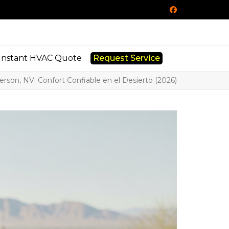
Facebook
Instant HVAC Quote
Request Service
rson, NV: Confort Confiable en el Desierto (2026)