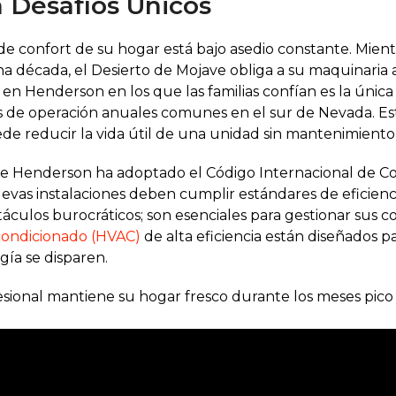
 Desafíos Únicos
a de confort de su hogar está bajo asedio constante. Mie
década, el Desierto de Mojave obliga a su maquinaria a t
s en Henderson en los que las familias confían es la úni
as de operación anuales comunes en el sur de Nevada. Es
de reducir la vida útil de una unidad sin mantenimiento c
 de Henderson ha adoptado el Código Internacional de C
uevas instalaciones deben cumplir estándares de eficien
táculos burocráticos; son esenciales para gestionar sus c
 acondicionado (HVAC)
de alta eficiencia están diseñados 
gía se disparen.
ional mantiene su hogar fresco durante los meses pico 