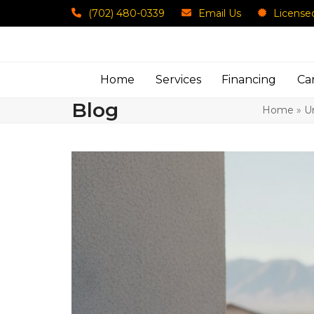
Skip
(702) 480-0339
Email Us
License
to
content
Home
Services
Financing
Ca
Blog
Home
»
U