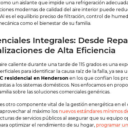
omo un aislante que impide una refrigeración adecuada y
uciones modernas de calidad del aire interior puede reduc
AI es el equilibrio preciso de filtración, control de hu
mecánica como el bienestar de su familia.
nciales Integrales: Desde Repa
izaciones de Alta Eficiencia
aire caliente durante una tarde de 115 grados es una exp
erficiales para identificar la causa raíz de la falla, ya s
AC residencial en Henderson
en los que confían los pro
tas a los sistemas domésticos. Nos enfocamos en propor
amilia sobre las soluciones comerciales genéricas.
s otro componente vital de la gestión energética en el
 a aprovechar al máximo los
nuevos estándares mínimos de 
acturas de servicios públicos al asegurar que su equipo
o para optimizar el rendimiento de su hogar,
programar una