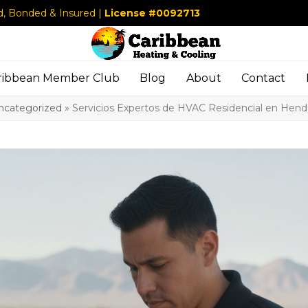
d, Bonded & Insured |
License #0092713
ribbean Member Club
Blog
About
Contact
ncategorized
»
Servicios Expertos de HVAC Residencial en Hende