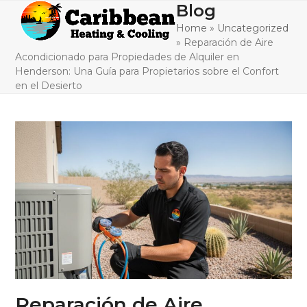
Skip
Blog
Open
Close
to
Home
»
Uncategorized
mobile
mobile
content
»
Reparación de Aire
menu
menu
Acondicionado para Propiedades de Alquiler en
Henderson: Una Guía para Propietarios sobre el Confort
en el Desierto
Reparación de Aire