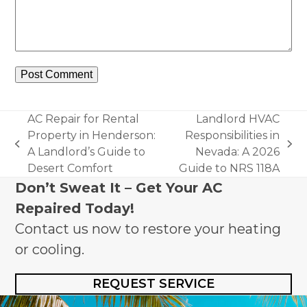
AC Repair for Rental
Landlord HVAC
Property in Henderson:
Responsibilities in
previous
next
A Landlord’s Guide to
Nevada: A 2026
post:
post:
Desert Comfort
Guide to NRS 118A
Don’t Sweat It – Get Your AC
Repaired Today!
Contact us now to restore your heating
or cooling.
REQUEST SERVICE