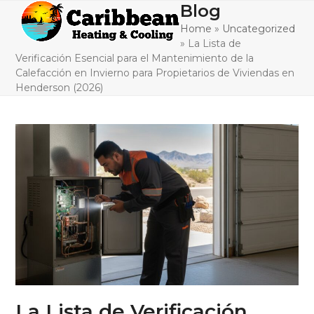
Skip
Blog
Open
Close
to
Home
»
Uncategorized
mobile
mobile
content
»
La Lista de
menu
menu
Verificación Esencial para el Mantenimiento de la
Calefacción en Invierno para Propietarios de Viviendas en
Henderson (2026)
La Lista de Verificación