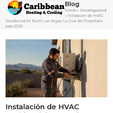
Skip
Blog
Open
Close
to
Home
»
Uncategorized
mobile
mobile
content
»
Instalación de HVAC
menu
menu
Residencial en North Las Vegas: La Guía del Propietario
para 2026
Instalación de HVAC