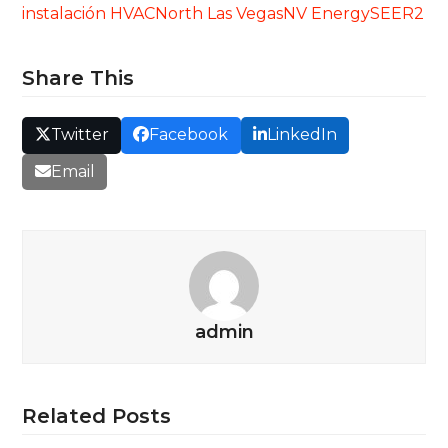
instalación HVAC
North Las Vegas
NV Energy
SEER2
Share This
Twitter
Facebook
LinkedIn
Email
admin
Related Posts