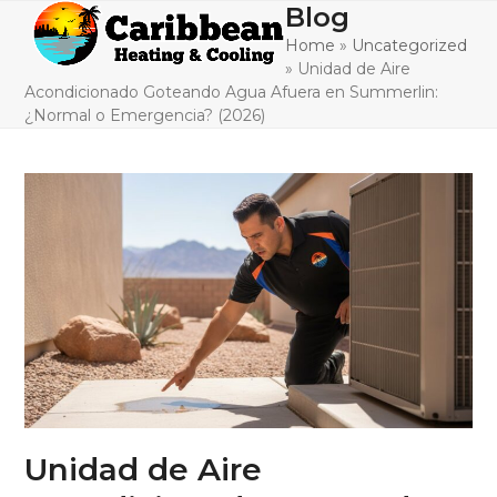
Skip
Blog
Open
Close
to
Home
»
Uncategorized
mobile
mobile
content
»
Unidad de Aire
menu
menu
Acondicionado Goteando Agua Afuera en Summerlin:
¿Normal o Emergencia? (2026)
Unidad de Aire