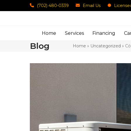
Skip
(702) 480-0339
Email Us
License
to
content
Home
Services
Financing
Ca
Blog
Home
»
Uncategorized
»
Có