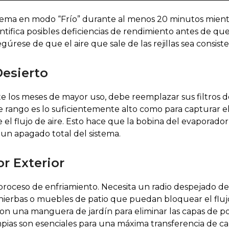
stema en modo “Frío” durante al menos 20 minutos mien
tifica posibles deficiencias de rendimiento antes de qu
egúrese de que el aire que sale de las rejillas sea consis
Desierto
e los meses de mayor uso, debe reemplazar sus filtros d
te rango es lo suficientemente alto como para capturar el f
ge el flujo de aire. Esto hace que la bobina del evaporad
un apagado total del sistema.
r Exterior
proceso de enfriamiento. Necesita un radio despejado de 
 hierbas o muebles de patio que puedan bloquear el flujo
 una manguera de jardín para eliminar las capas de polv
limpias son esenciales para una máxima transferencia de 