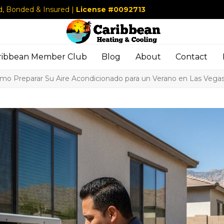
d, Bonded & Insured |
License #0092713
ribbean Member Club
Blog
About
Contact
mo Preparar Su Aire Acondicionado para un Verano en Las Vegas: L