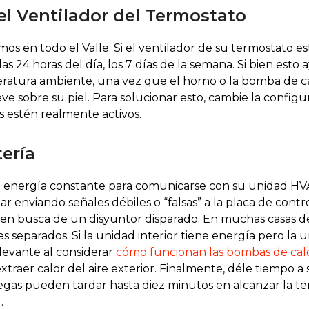
el Ventilador del Termostato
mos en todo el Valle. Si el ventilador de su termostato
 24 horas del día, los 7 días de la semana. Si bien esto ay
emperatura ambiente, una vez que el horno o la bomba de c
e sobre su piel. Para solucionar esto, cambie la configu
s estén realmente activos.
ería
 energía constante para comunicarse con su unidad HVAC.
r enviando señales débiles o “falsas” a la placa de cont
co en busca de un disyuntor disparado. En muchas casas d
es separados. Si la unidad interior tiene energía pero la 
levante al considerar
cómo funcionan las bombas de cal
aer calor del aire exterior. Finalmente, déle tiempo a 
egas pueden tardar hasta diez minutos en alcanzar la 
.