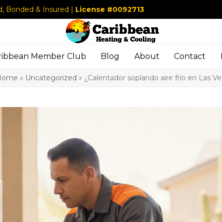
d, Bonded & Insured |
License #0092713
ribbean Member Club
Blog
About
Contact
Home
»
Uncategorized
»
¿Calentador soplando aire frío en Las V