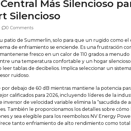
Central Más Silencioso par
t Silencioso
0 Comments
u patio de Summerlin, solo para que un rugido como el
ma de enfriamiento se enciende. Es una frustración com
mantenerse fresco en un calor de 110 grados a menudo p
entre una temperatura confortable y un hogar silencioso.
 leer tablas de decibelios. Implica seleccionar un sistem
esor ruidoso.
r debajo de 60 dB mientras mantiene la potencia para m
ejor calificados para 2026, incluyendo líderes de la indu
e inversor de velocidad variable elimina la “sacudida de 
s. También le proporcionamos los detalles sobre cómo l
nes y sea elegible para los reembolsos NV Energy Power
ofrece tanto enfriamiento de alto rendimiento como total