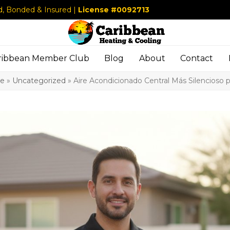
d, Bonded & Insured |
License #0092713
ribbean Member Club
Blog
About
Contact
e
»
Uncategorized
»
Aire Acondicionado Central Más Silencioso p