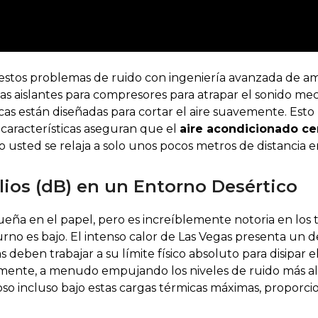
tos problemas de ruido con ingeniería avanzada de amo
 aislantes para compresores para atrapar el sonido mec
cas están diseñadas para cortar el aire suavemente. Est
 características aseguran que el
aire acondicionado cen
sted se relaja a solo unos pocos metros de distancia en
ios (dB) en un Entorno Desértico
eña en el papel, pero es increíblemente notoria en los 
no es bajo. El intenso calor de Las Vegas presenta un d
s deben trabajar a su límite físico absoluto para disipar 
ente, a menudo empujando los niveles de ruido más allá
oso incluso bajo estas cargas térmicas máximas, proporc