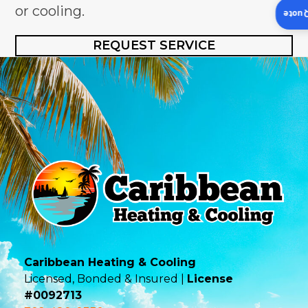
or cooling.
Insta
REQUEST SERVICE
Caribbean Heating & Cooling
Licensed, Bonded & Insured |
License
#0092713