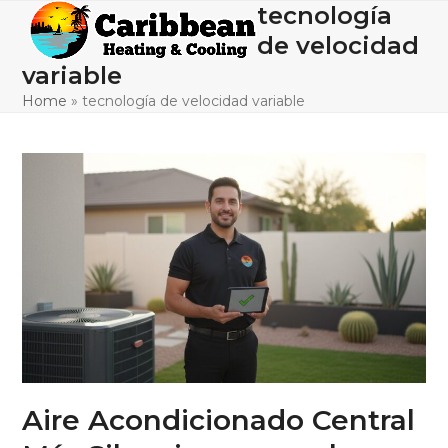
Skip
tecnología
Open
Close
to
de velocidad
mobile
mobile
content
variable
menu
menu
Home
»
tecnología de velocidad variable
Aire Acondicionado Central