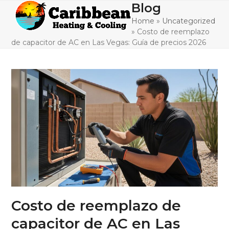
Skip
Blog
Open
Close
to
Home
»
Uncategorized
mobile
mobile
content
»
Costo de reemplazo
menu
menu
de capacitor de AC en Las Vegas: Guía de precios 2026
Costo de reemplazo de
capacitor de AC en Las