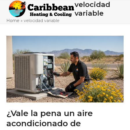
Skip
velocidad
Open
Close
to
variable
mobile
mobile
content
Home
»
velocidad variable
menu
menu
¿Vale la pena un aire
acondicionado de