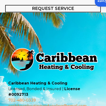
Insta
REQUEST SERVICE
Caribbean Heating & Cooling
Licensed, Bonded & Insured |
License
#0092713
702-480-0339
caribbeanheatingandcooling@gmail.com