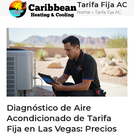
Skip
Tarifa Fija AC
Open
Close
to
Home
»
Tarifa Fija AC
mobile
mobile
content
menu
menu
Diagnóstico de Aire
Acondicionado de Tarifa
Fija en Las Vegas: Precios