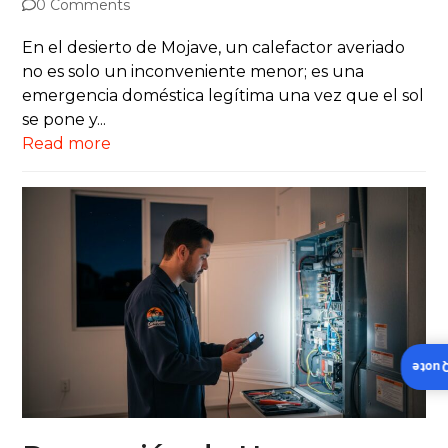
0 Comments
En el desierto de Mojave, un calefactor averiado
no es solo un inconveniente menor; es una
emergencia doméstica legítima una vez que el sol
se pone y...
Read more
Insta