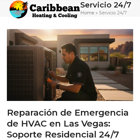
Skip
Servicio 24/7
Open
Close
to
Home
»
Servicio 24/7
mobile
mobile
content
menu
menu
Reparación de Emergencia
de HVAC en Las Vegas:
Soporte Residencial 24/7