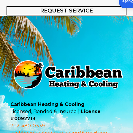
Insta
REQUEST SERVICE
Caribbean Heating & Cooling
Licensed, Bonded & Insured |
License
#0092713
702-480-0339
caribbeanheatingandcooling@gmail.com