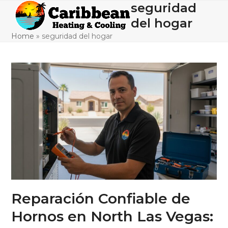
Skip
seguridad
Open
Close
to
del hogar
mobile
mobile
content
Home
»
seguridad del hogar
menu
menu
Reparación Confiable de
Hornos en North Las Vegas: