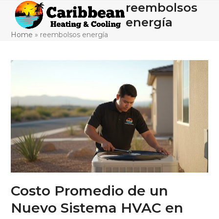
Skip
reembolsos
Open
Close
to
energía
mobile
mobile
content
Home
»
reembolsos energía
menu
menu
Costo Promedio de un
Nuevo Sistema HVAC en