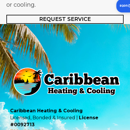
or cooling.
Insta
REQUEST SERVICE
Caribbean Heating & Cooling
Licensed, Bonded & Insured |
License
#0092713