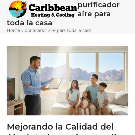
Skip
purificador
Open
Close
to
aire para
mobile
mobile
content
toda la casa
menu
menu
Home
»
purificador aire para toda la casa
Mejorando la Calidad del