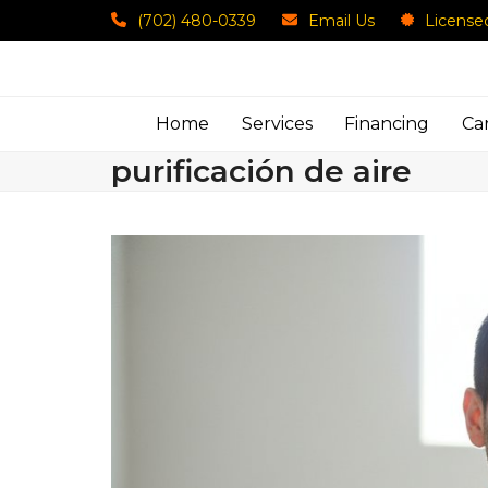
Skip
(702) 480-0339
Email Us
License
to
content
Home
Services
Financing
Ca
purificación de aire