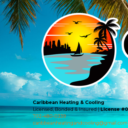
Caribbean Heating & Cooling
Licensed, Bonded & Insured |
License #
702-480-0339
caribbeanheatingandcooling@gmail.com