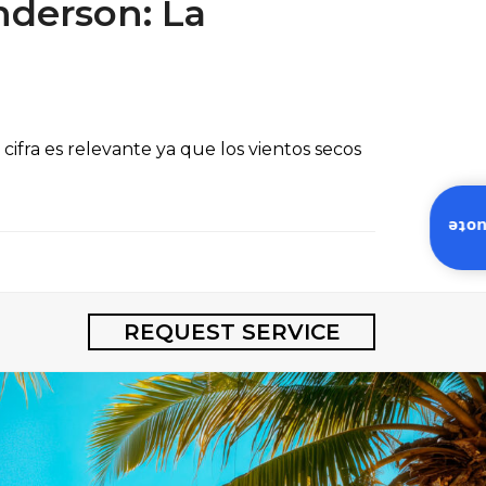
nderson: La
ifra es relevante ya que los vientos secos
Inst
REQUEST SERVICE