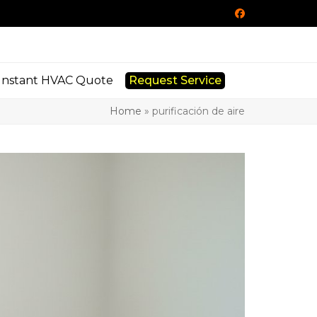
Facebook
Instant HVAC Quote
Request Service
Home
»
purificación de aire