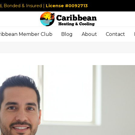
d, Bonded & Insured |
License #0092713
ribbean Member Club
Blog
About
Contact