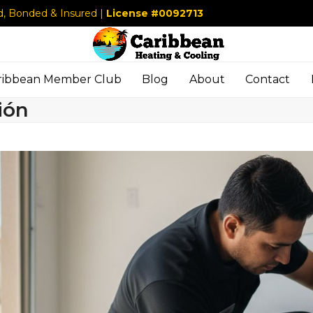
d, Bonded & Insured |
License #0092713
ribbean Member Club
Blog
About
Contact
ión