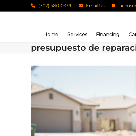
Skip
(702) 480-0339
Email Us
License
to
content
Home
Services
Financing
Ca
presupuesto de reparac