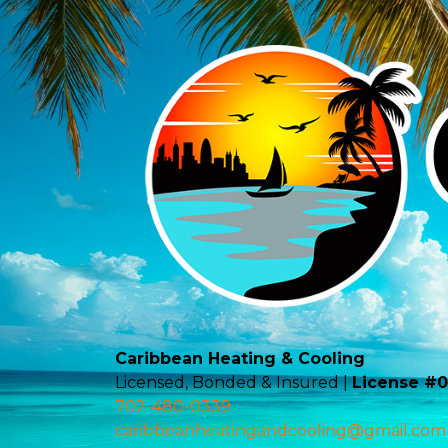
Caribbean Heating & Cooling
Licensed, Bonded & Insured |
License #
702-480-0339
caribbeanheatingandcooling@gmail.com