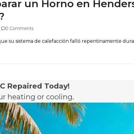
arar un Horno en Henders
?
0 Comments
e su sistema de calefacción falló repentinamente durant
AC Repaired Today!
r heating or cooling.