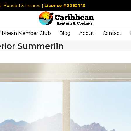
d, Bonded & Insured |
License #0092713
ribbean Member Club
Blog
About
Contact
terior Summerlin