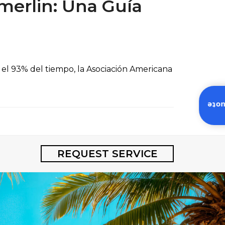
mmerlin: Una Guía
" el 93% del tiempo, la Asociación Americana
Inst
REQUEST SERVICE