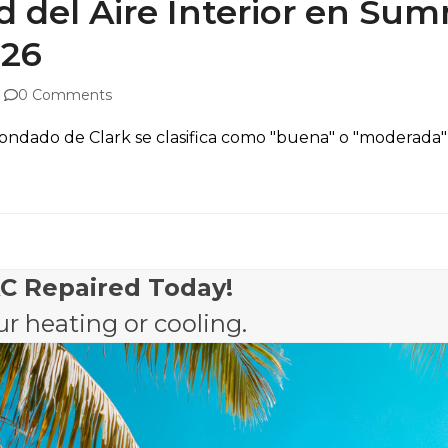
d del Aire Interior en Su
026
0 Comments
l Condado de Clark se clasifica como "buena" o "moderada
AC Repaired Today!
r heating or cooling.