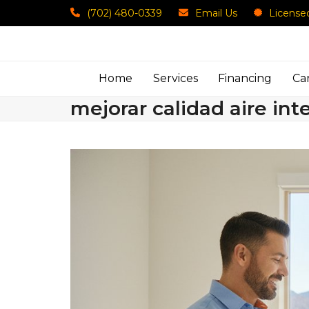
Skip
(702) 480-0339
Email Us
License
to
content
Home
Services
Financing
Ca
mejorar calidad aire in