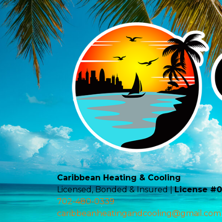
Caribbean Heating & Cooling
Licensed, Bonded & Insured |
License #
702-480-0339
caribbeanheatingandcooling@gmail.com