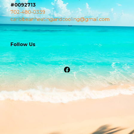
#0092713
702-480-0339
caribbeanheatingandcooling@gmail.com
Follow Us
Facebook