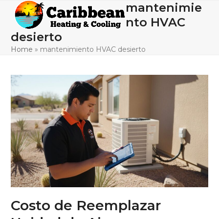
Skip
mantenimie
Open
Close
to
nto HVAC
mobile
mobile
content
desierto
menu
menu
Home
»
mantenimiento HVAC desierto
Costo de Reemplazar