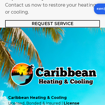
Contact us now to restore your heating
Insta
or cooling.
REQUEST SERVICE
Caribbean Heating & Cooling
Licensed, Bonded & Insured |
License