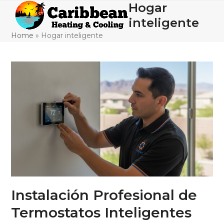
Skip
Hogar
Open
Close
to
inteligente
mobile
mobile
content
Home
»
Hogar inteligente
menu
menu
Instalación Profesional de
Termostatos Inteligentes