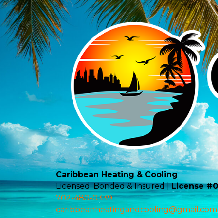
Caribbean Heating & Cooling
Licensed, Bonded & Insured |
License #
702-480-0339
caribbeanheatingandcooling@gmail.com