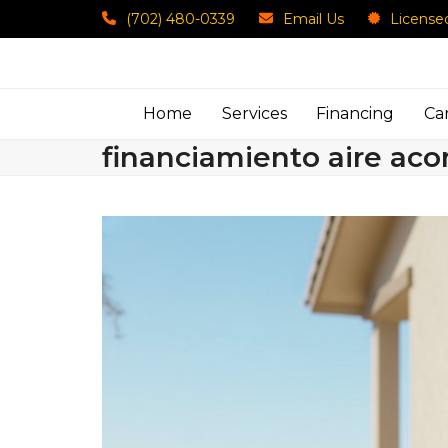
Skip
(702) 480-0339
Email Us
License
to
content
Home
Services
Financing
Ca
financiamiento aire ac