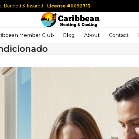
d, Bonded & Insured |
License #0092713
ribbean Member Club
Blog
About
Contact
ondicionado