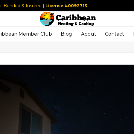
d, Bonded & Insured |
License #0092713
ribbean Member Club
Blog
About
Contact