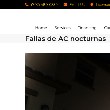
Skip
(702) 480-0339
Email Us
License
to
content
Home
Services
Financing
Ca
Fallas de AC nocturnas