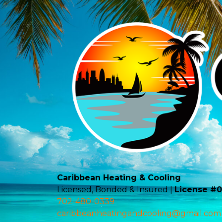
Caribbean Heating & Cooling
Licensed, Bonded & Insured |
License #
702-480-0339
caribbeanheatingandcooling@gmail.com