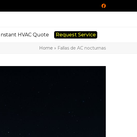
Facebook
Instant HVAC Quote
Request Service
Home
»
Fallas de AC nocturnas