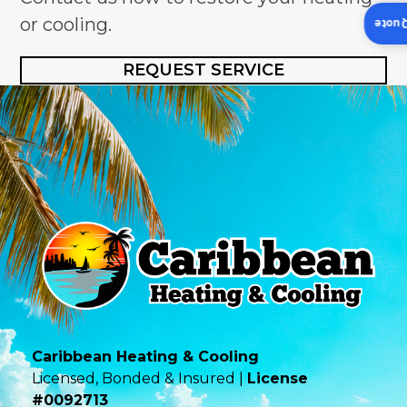
or cooling.
Insta
REQUEST SERVICE
Caribbean Heating & Cooling
Licensed, Bonded & Insured |
License
#0092713