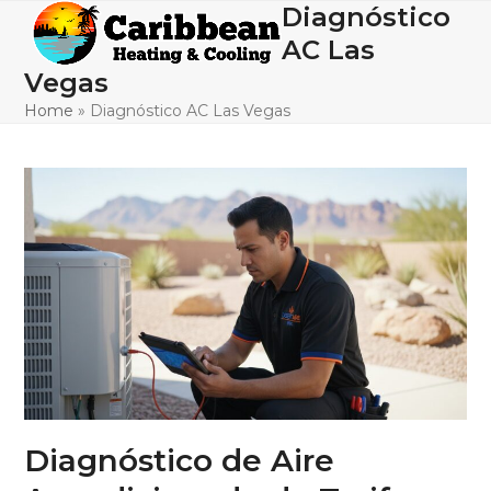
Skip
Diagnóstico
Open
Close
to
AC Las
mobile
mobile
content
Vegas
menu
menu
Home
»
Diagnóstico AC Las Vegas
Diagnóstico de Aire