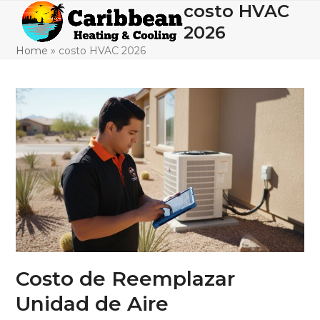
Skip
costo HVAC
Open
Close
to
2026
mobile
mobile
content
Home
»
costo HVAC 2026
menu
menu
Costo de Reemplazar
Unidad de Aire