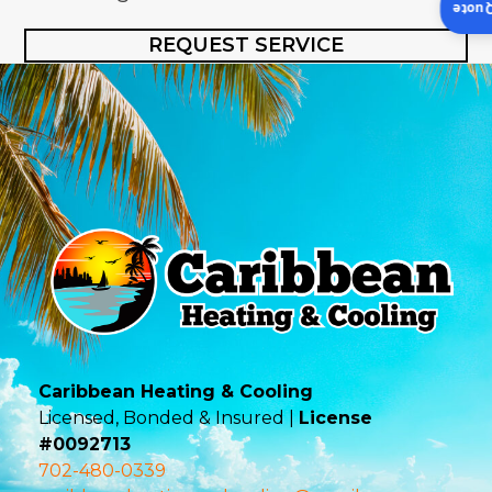
Insta
REQUEST SERVICE
Caribbean Heating & Cooling
Licensed, Bonded & Insured |
License
#0092713
702-480-0339