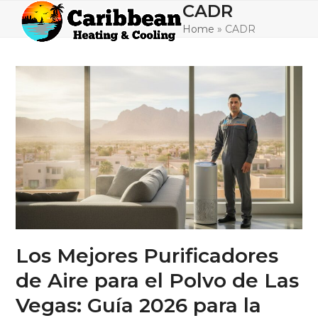
Skip
CADR
Open
Close
to
Home
»
CADR
mobile
mobile
content
menu
menu
Los Mejores Purificadores
de Aire para el Polvo de Las
Vegas: Guía 2026 para la