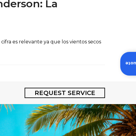
nderson: La
ifra es relevante ya que los vientos secos
Inst
REQUEST SERVICE