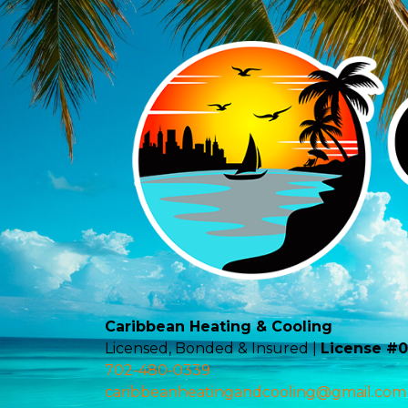
Caribbean Heating & Cooling
Licensed, Bonded & Insured |
License #
702-480-0339
caribbeanheatingandcooling@gmail.com