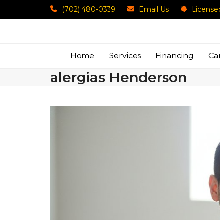
Skip
(702) 480-0339
Email Us
License
to
content
Home
Services
Financing
Ca
alergias Henderson