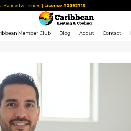
d, Bonded & Insured |
License #0092713
ribbean Member Club
Blog
About
Contact