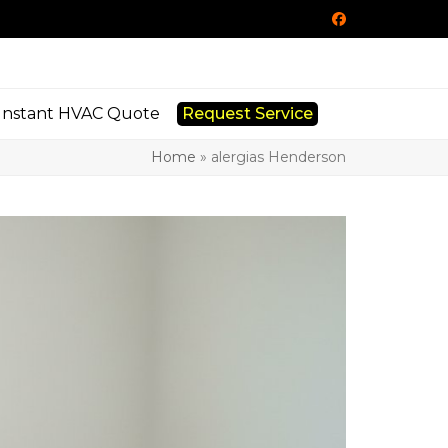
Facebook
Instant HVAC Quote
Request Service
Home
»
alergias Henderson