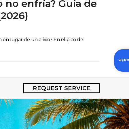
 no enfría? Guía de
(2026)
en lugar de un alivio? En el pico del
Inst
REQUEST SERVICE