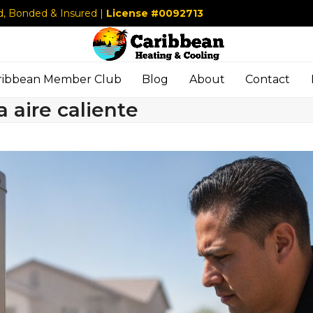
d, Bonded & Insured |
License #0092713
ribbean Member Club
Blog
About
Contact
 aire caliente