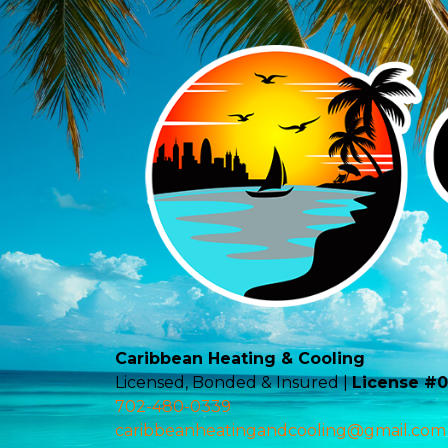
Caribbean Heating & Cooling
Licensed, Bonded & Insured |
License #
702-480-0339
caribbeanheatingandcooling@gmail.com