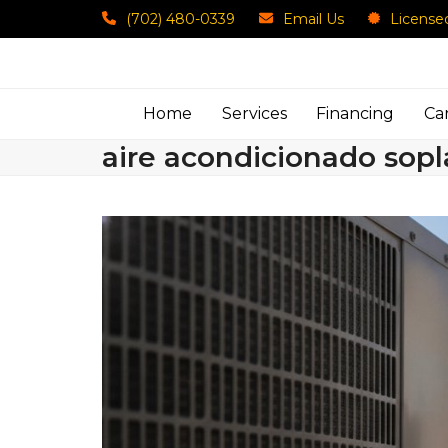
Skip
(702) 480-0339
Email Us
License
to
content
Home
Services
Financing
Ca
aire acondicionado sopla